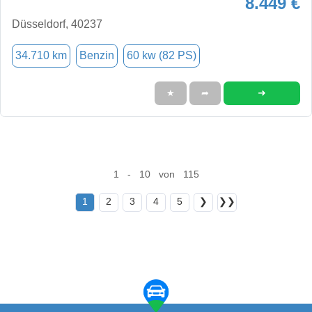
8.449 €
Düsseldorf, 40237
34.710 km
Benzin
60 kw (82 PS)
➜
★
➦
1 - 10 von 115
1
2
3
4
5
❯
❯❯