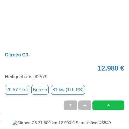
Citroen C3
12.980 €
Heiligenhaus, 42579
26.677 km
Benzin
81 kw (110 PS)
➜
★
➦