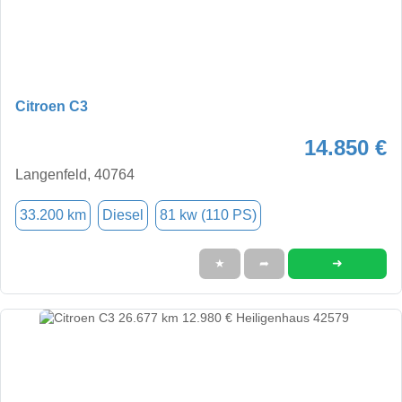
Citroen C3
14.850 €
Langenfeld, 40764
33.200 km
Diesel
81 kw (110 PS)
➜
★
➦