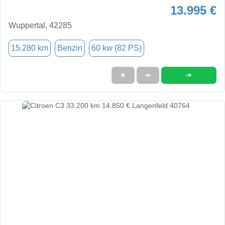
13.995 €
Wuppertal, 42285
15.280 km
Benzin
60 kw (82 PS)
➜
★
➦