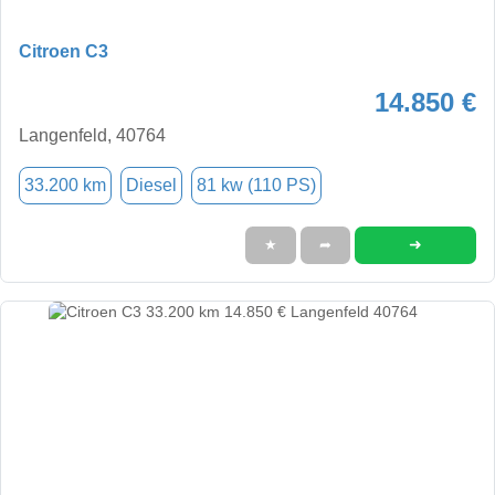
Citroen C3
14.850 €
Langenfeld, 40764
33.200 km
Diesel
81 kw (110 PS)
➜
★
➦