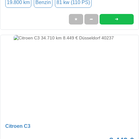
19.800 km
Benzin
81 kw (110 PS)
➜
★
➦
Citroen C3