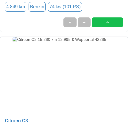
4.849 km
Benzin
74 kw (101 PS)
➜
★
➦
Citroen C3