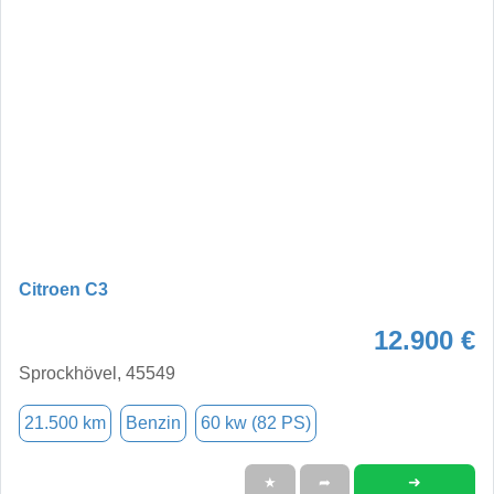
Citroen C3
12.900 €
Sprockhövel, 45549
21.500 km
Benzin
60 kw (82 PS)
➜
★
➦