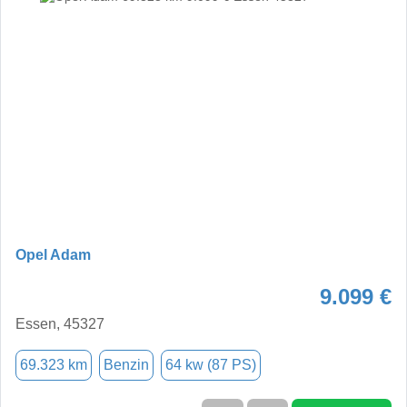
Opel Adam
9.099 €
Essen, 45327
69.323 km
Benzin
64 kw (87 PS)