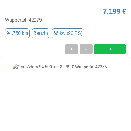
7.199 €
Wuppertal, 42279
94.750 km
Benzin
66 kw (90 PS)
➜
★
➦