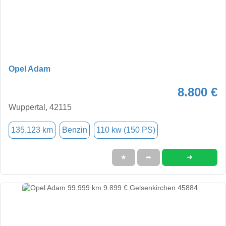
Opel Adam
8.800 €
Wuppertal, 42115
135.123 km
Benzin
110 kw (150 PS)
➜
★
➦