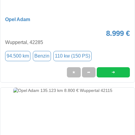
Opel Adam
8.999 €
Wuppertal, 42285
94.500 km
Benzin
110 kw (150 PS)
➜
★
➦