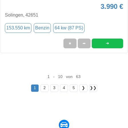
3.990 €
Solingen, 42651
153.550 km
Benzin
64 kw (87 PS)
➜
★
➦
1 - 10 von 63
1
2
3
4
5
❯
❯❯