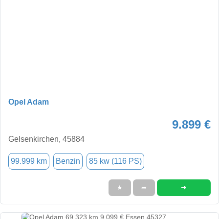
Opel Adam
9.899 €
Gelsenkirchen, 45884
99.999 km
Benzin
85 kw (116 PS)
➜
★
➦