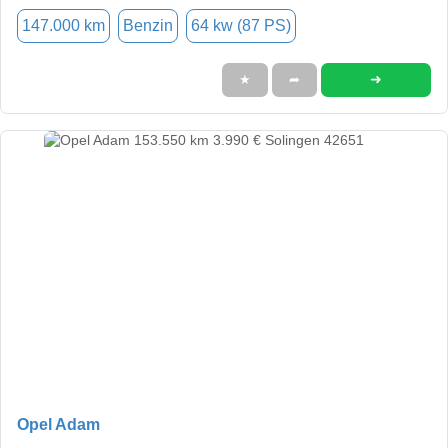
147.000 km
Benzin
64 kw (87 PS)
➜
★
➦
Opel Adam