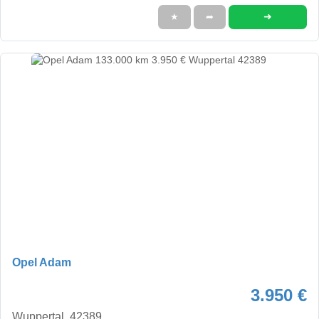
➜
★
➦
Opel Adam
3.950 €
Wuppertal, 42389