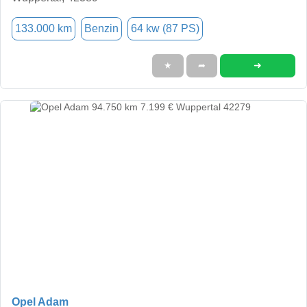
133.000 km
Benzin
64 kw (87 PS)
➜
★
➦
Opel Adam