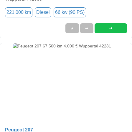
221.000 km
Diesel
66 kw (90 PS)
➜
★
➦
Peugeot 207