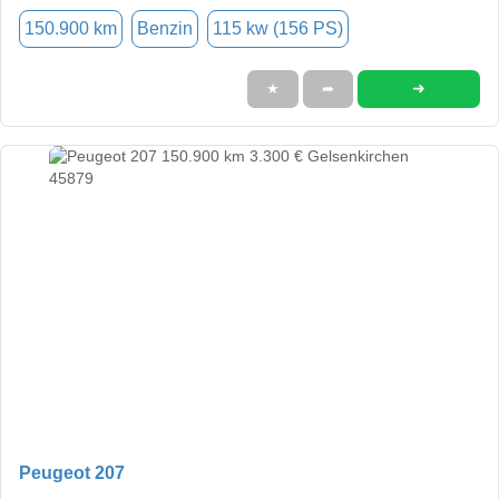
150.900 km
Benzin
115 kw (156 PS)
➜
★
➦
Peugeot 207