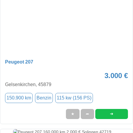
Peugeot 207
3.000 €
Gelsenkirchen, 45879
150.900 km
Benzin
115 kw (156 PS)
➜
★
➦