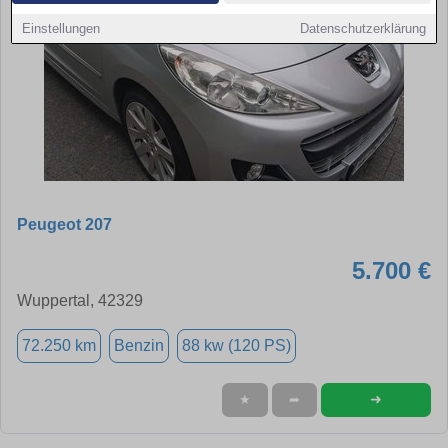
Einstellungen
Datenschutzerklärung
Peugeot 207
5.700 €
Wuppertal, 42329
72.250 km
Benzin
88 kw (120 PS)
➜
★
➦