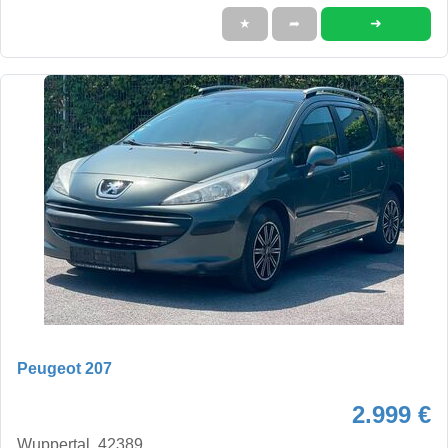
➜
★
➦
Peugeot 207
2.999 €
Wuppertal, 42389