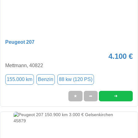
Peugeot 207
4.100 €
Mettmann, 40822
155.000 km
Benzin
88 kw (120 PS)
➜
★
➦