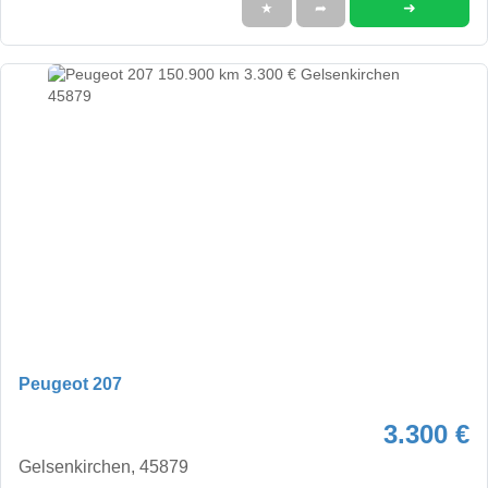
➜
★
➦
Peugeot 207
3.300 €
Gelsenkirchen, 45879