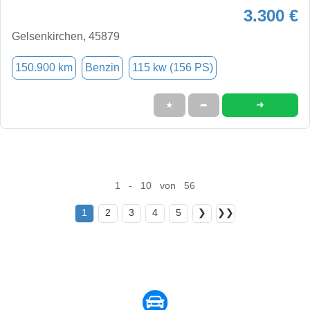
3.300 €
Gelsenkirchen, 45879
150.900 km
Benzin
115 kw (156 PS)
➜
★
➦
1 - 10 von 56
1
2
3
4
5
❯
❯❯