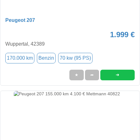
Peugeot 207
1.999 €
Wuppertal, 42389
170.000 km
Benzin
70 kw (95 PS)
➜
★
➦