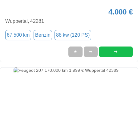
4.000 €
Wuppertal, 42281
67.500 km
Benzin
88 kw (120 PS)
➜
★
➦