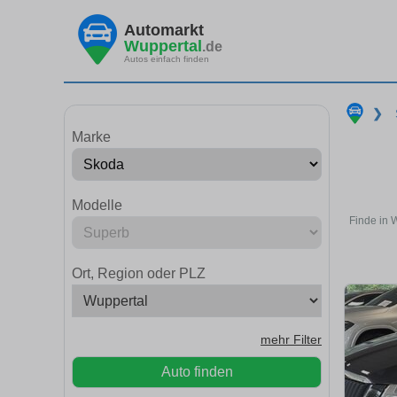
Automarkt
Wuppertal
.de
Autos einfach finden
❯
Marke
Modelle
Finde in 
Ort, Region oder PLZ
mehr Filter
Auto finden