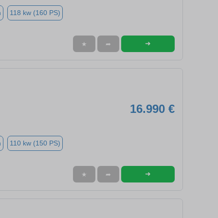
n
118 kw (160 PS)
➜
★
➦
16.990 €
n
110 kw (150 PS)
➜
★
➦