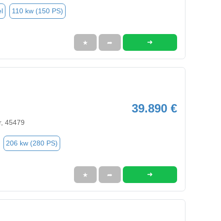
l
110 kw (150 PS)
➜
★
➦
39.890 €
r, 45479
206 kw (280 PS)
➜
★
➦