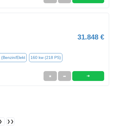
31.848 €
 (Benzin/Elekt
160 kw (218 PS)
➜
★
➦
❯
❯❯