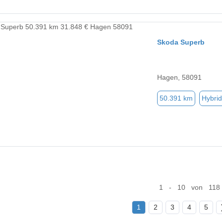
Skoda Superb
Hagen, 58091
50.391 km
Hybrid
1 - 10 von 118
1
2
3
4
5