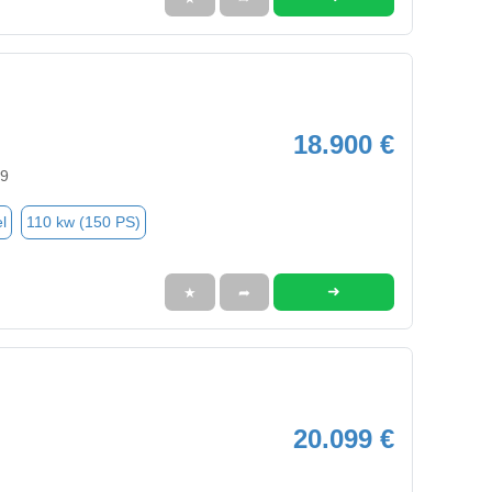
18.900 €
89
l
110 kw (150 PS)
➜
★
➦
20.099 €