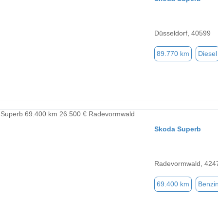
Düsseldorf, 40599
89.770 km
Diesel
Skoda Superb
Radevormwald, 424
69.400 km
Benzi