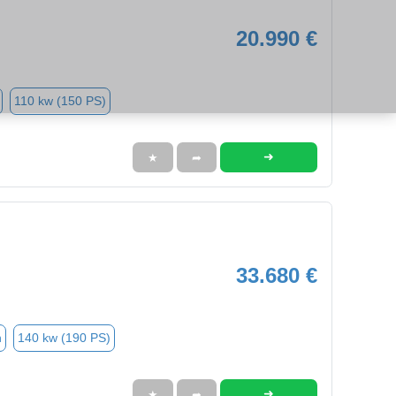
20.990 €
110 kw (150 PS)
➜
★
➦
33.680 €
n
140 kw (190 PS)
➜
★
➦