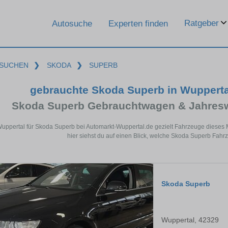
Ratgeber
Autosuche
Experten finden
SUCHEN
❯
SKODA
❯
SUPERB
gebrauchte Skoda Superb in Wuppert
Skoda Superb Gebrauchtwagen & Jahresw
Wuppertal für Skoda Superb bei Automarkt-Wuppertal.de gezielt Fahrzeuge diese
hier siehst du auf einen Blick, welche Skoda Superb Fahr
Skoda Superb
Wuppertal, 42329