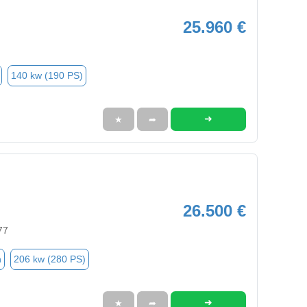
25.960 €
140 kw (190 PS)
➜
★
➦
26.500 €
77
n
206 kw (280 PS)
➜
★
➦