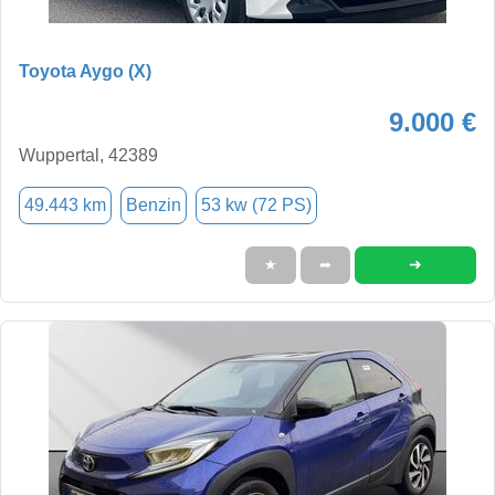
Toyota Aygo (X)
9.000 €
Wuppertal, 42389
49.443 km
Benzin
53 kw (72 PS)
➜
★
➦