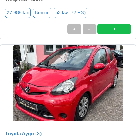
27.988 km
Benzin
53 kw (72 PS)
➜
★
➦
Toyota Aygo (X)