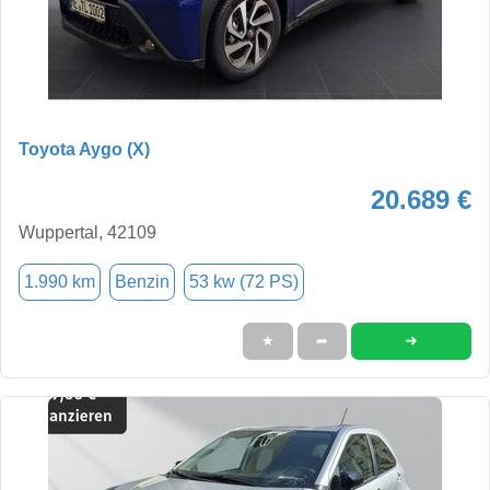
Toyota Aygo (X)
20.689 €
Wuppertal, 42109
1.990 km
Benzin
53 kw (72 PS)
➜
★
➦