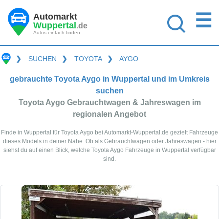
☰
Automarkt
Wuppertal
.de
Autos einfach finden
❯
SUCHEN
❯
TOYOTA
❯
AYGO
gebrauchte Toyota Aygo in Wuppertal und im Umkreis
suchen
Toyota Aygo Gebrauchtwagen & Jahreswagen im
regionalen Angebot
Finde in Wuppertal für Toyota Aygo bei Automarkt-Wuppertal.de gezielt Fahrzeuge
dieses Models in deiner Nähe. Ob als Gebrauchtwagen oder Jahreswagen - hier
siehst du auf einen Blick, welche Toyota Aygo Fahrzeuge in Wuppertal verfügbar
sind.