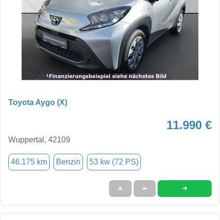
Toyota Aygo (X)
11.990 €
Wuppertal, 42109
46.175 km
Benzin
53 kw (72 PS)
➜
★
➦