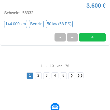
3.600 €
Schwelm, 58332
144.000 km
Benzin
50 kw (68 PS)
➜
★
➦
1 - 10 von 76
1
2
3
4
5
❯
❯❯