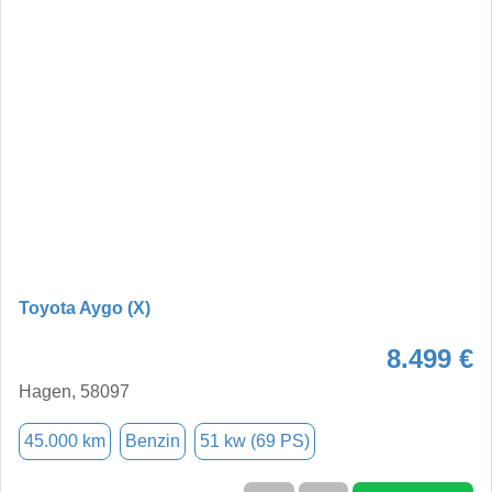
Toyota Aygo (X)
8.499 €
Hagen, 58097
45.000 km
Benzin
51 kw (69 PS)