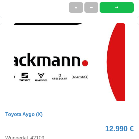
➜
★
➦
Toyota Aygo (X)
12.990 €
Wuppertal, 42109