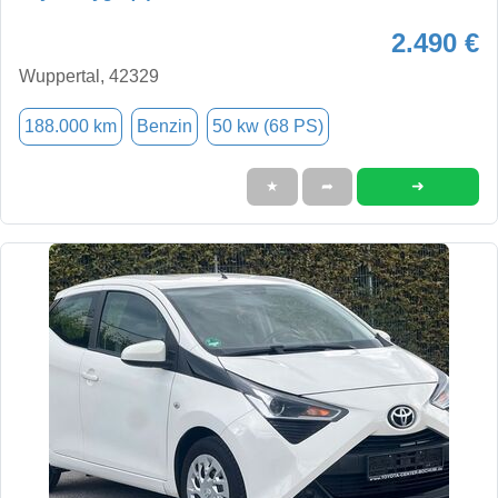
2.490 €
Wuppertal, 42329
188.000 km
Benzin
50 kw (68 PS)
➜
★
➦