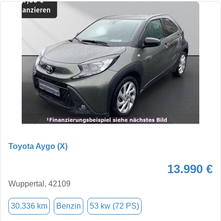
Toyota Aygo (X)
13.990 €
Wuppertal, 42109
30.336 km
Benzin
53 kw (72 PS)