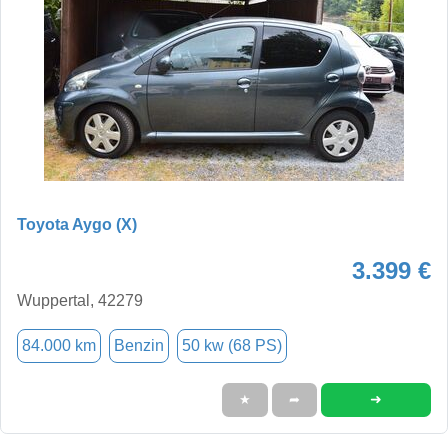
Toyota Aygo (X)
3.399 €
Wuppertal, 42279
84.000 km
Benzin
50 kw (68 PS)
➜
★
➦