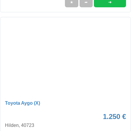
➜
★
➦
Toyota Aygo (X)
1.250 €
Hilden, 40723