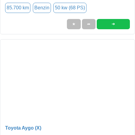
85.700 km
Benzin
50 kw (68 PS)
➜
★
➦
Toyota Aygo (X)