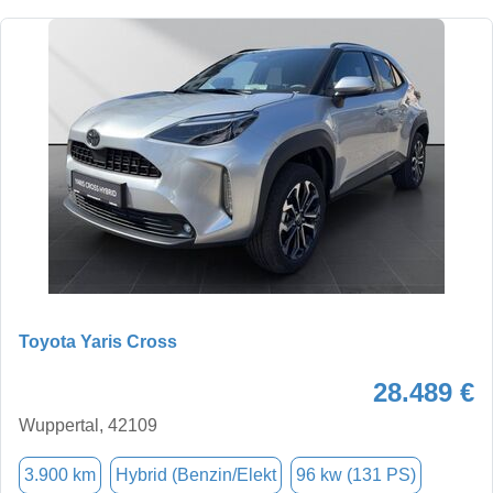
Toyota Yaris Cross
28.489 €
Wuppertal, 42109
3.900 km
Hybrid (Benzin/Elekt
96 kw (131 PS)