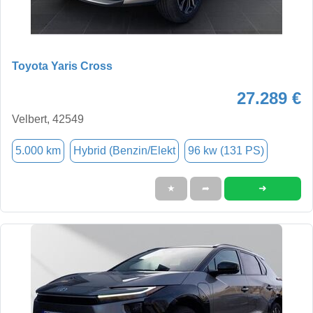
Toyota Yaris Cross
27.289 €
Velbert, 42549
5.000 km
Hybrid (Benzin/Elekt
96 kw (131 PS)
➜
★
➦