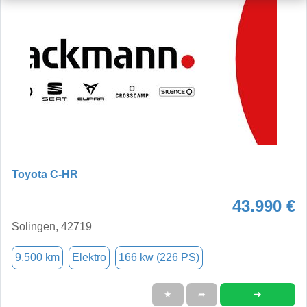
Toyota C-HR
43.990 €
Solingen, 42719
9.500 km
Elektro
166 kw (226 PS)
➜
★
➦