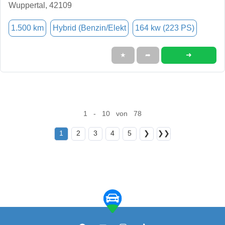
Wuppertal, 42109
1.500 km
Hybrid (Benzin/Elekt
164 kw (223 PS)
➜
★
➦
1 - 10 von 78
1
2
3
4
5
❯
❯❯