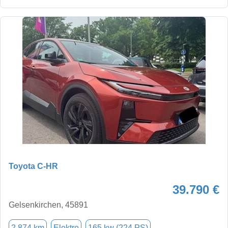
Toyota C-HR
39.790 €
Gelsenkirchen, 45891
2.874 km
Elektro
165 kw (224 PS)