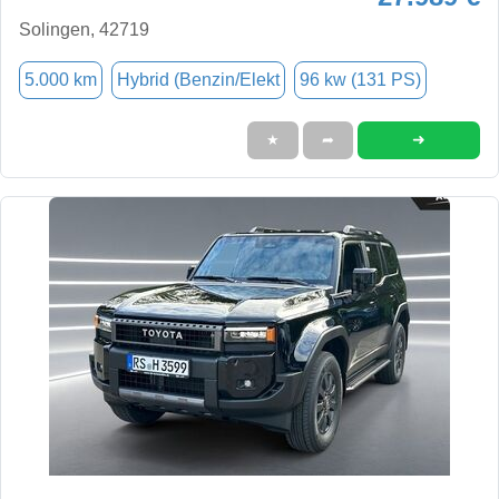
Solingen, 42719
5.000 km
Hybrid (Benzin/Elekt
96 kw (131 PS)
➜
★
➦