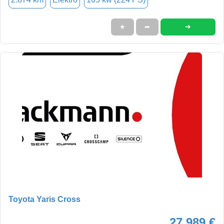
➜
★
➦
Toyota Yaris Cross
27.989 €