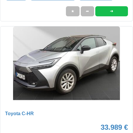
➜
★
➦
Toyota C-HR
33.989 €