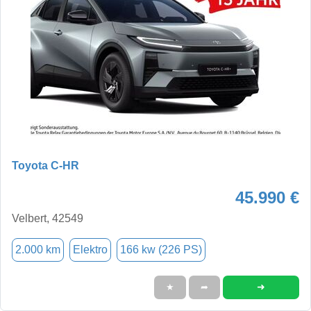
Toyota C-HR
45.990 €
Velbert, 42549
2.000 km
Elektro
166 kw (226 PS)
➜
★
➦