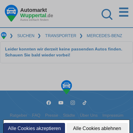
☰
Automarkt
Wuppertal
.de
Autos einfach finden
❯
SUCHEN
❯
TRANSPORTER
❯
MERCEDES-BENZ
Leider konnten wir derzeit keine passenden Autos finden.
Schauen Sie bald wieder vorbei!
Ratgeber
FAQ
Presse
Städte
Über Uns
Impressum
Datenschutz
Cookies
Alle Cookies akzeptieren
Alle Cookies ablehnen