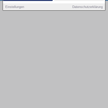
Copyright © 2000 - 2026 | 1A Infosysteme GmbH | Content by: 1a-sites-autos
Einstellungen
Datenschutzerklärung
08.08.2026