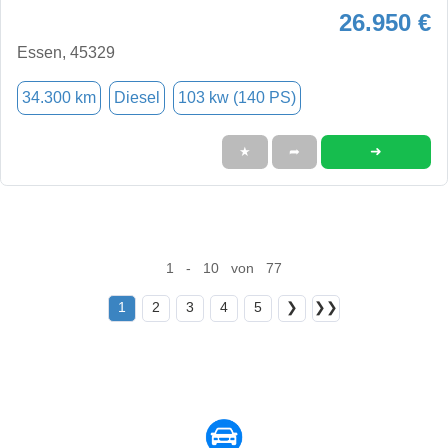
26.950 €
Essen, 45329
34.300 km
Diesel
103 kw (140 PS)
➜
★
➦
1 - 10 von 77
1
2
3
4
5
❯
❯❯