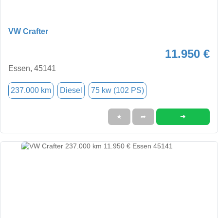
VW Crafter
11.950 €
Essen, 45141
237.000 km
Diesel
75 kw (102 PS)
➜
★
➦