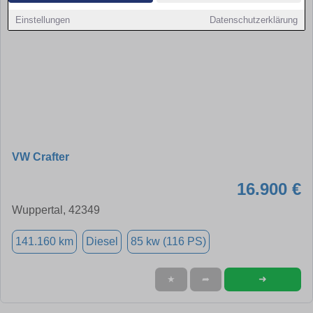
Einstellungen
Datenschutzerklärung
VW Crafter
16.900 €
Wuppertal, 42349
141.160 km
Diesel
85 kw (116 PS)
➜
★
➦