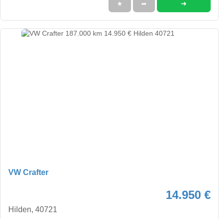
➜
★
➦
VW Crafter
14.950 €
Hilden, 40721