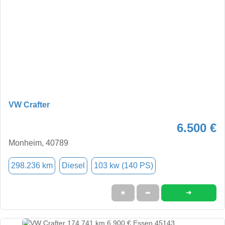
VW Crafter
6.500 €
Monheim, 40789
298.236 km
Diesel
103 kw (140 PS)
➜
★
➦