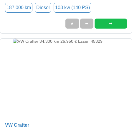
187.000 km
Diesel
103 kw (140 PS)
➜
★
➦
VW Crafter