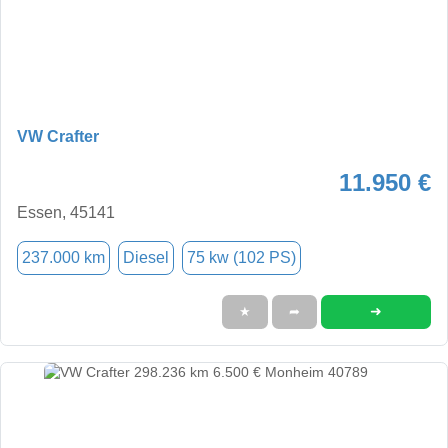
VW Crafter
11.950 €
Essen, 45141
237.000 km
Diesel
75 kw (102 PS)
➜
★
➦