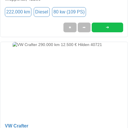
222.000 km
Diesel
80 kw (109 PS)
➜
★
➦
VW Crafter