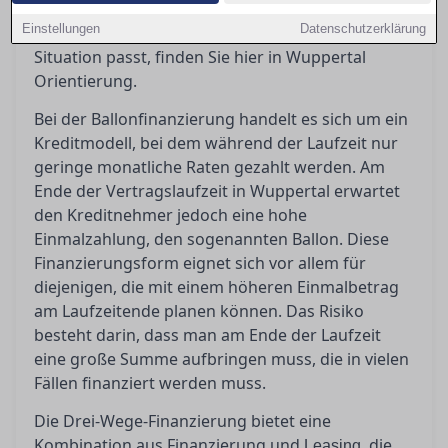
sollten Sie beachten? Wenn Sie sich fragen,
Einstellungen
Datenschutzerklärung
welches Finanzierungsmodell am besten zu Ihrer
Situation passt, finden Sie hier in Wuppertal
Orientierung.
Bei der Ballonfinanzierung handelt es sich um ein
Kreditmodell, bei dem während der Laufzeit nur
geringe monatliche Raten gezahlt werden. Am
Ende der Vertragslaufzeit in Wuppertal erwartet
den Kreditnehmer jedoch eine hohe
Einmalzahlung, den sogenannten Ballon. Diese
Finanzierungsform eignet sich vor allem für
diejenigen, die mit einem höheren Einmalbetrag
am Laufzeitende planen können. Das Risiko
besteht darin, dass man am Ende der Laufzeit
eine große Summe aufbringen muss, die in vielen
Fällen finanziert werden muss.
Die Drei-Wege-Finanzierung bietet eine
Kombination aus Finanzierung und
, die
Leasing