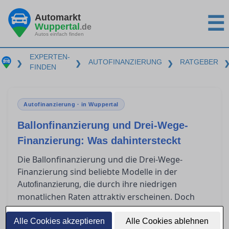
Automarkt
☰
Wuppertal
.de
Autos einfach finden
EXPERTEN-
AUTOFINANZIERUNG
RATGEBER
❯
❯
❯
FINDEN
Autofinanzierung · in Wuppertal
Ballonfinanzierung und Drei-Wege-
Finanzierung: Was dahintersteckt
Die Ballonfinanzierung und die Drei-Wege-
Finanzierung sind beliebte Modelle in der
, die durch ihre niedrigen
Autofinanzierung
monatlichen Raten attraktiv erscheinen. Doch
was passiert am Ende der Laufzeit? Für wen sind
diese Modelle geeignet, und welche Risiken
Alle Cookies akzeptieren
Alle Cookies ablehnen