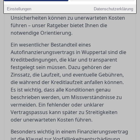
Vorfälligkeitsentschädigungen bedeuten oder
Einstellungen
Datenschutzerklärung
wann ein Widerruf möglich ist. Diese
Unsicherheiten können zu unerwarteten Kosten
führen – unser Ratgeber bietet Ihnen die
notwendige Orientierung.
Ein wesentlicher Bestandteil eines
Autofinanzierungsvertrags in Wuppertal sind die
Kreditbedingungen, die klar und transparent
festgelegt sein müssen. Dazu gehören der
Zinssatz, die Laufzeit, und eventuelle Gebühren,
die während der Kreditlaufzeit anfallen können.
Es ist wichtig, dass alle Konditionen genau
beschrieben werden, um Missverständnisse zu
vermeiden. Ein fehlender oder unklarer
Vertragspassus kann später zu Streitigkeiten
oder unerwarteten Kosten führen.
Besonders wichtig in einem Finanzierungsvertrag
ist die Klausel zur Vorfälligkeitsentschädigung,