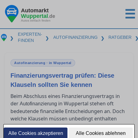
Automarkt
☰
Wuppertal
.de
Autos einfach finden
EXPERTEN-
AUTOFINANZIERUNG
RATGEBER
❯
❯
❯
FINDEN
Autofinanzierung · in Wuppertal
Finanzierungsvertrag prüfen: Diese
Klauseln sollten Sie kennen
Beim Abschluss eines Finanzierungsvertrags in
der
in Wuppertal stehen oft
Autofinanzierung
bedeutende finanzielle Entscheidungen an. Doch
welche Klauseln müssen unbedingt enthalten
sein, um rechtlich abgesichert zu sein? Viele
Verbraucher sind unsicher, was
Alle Cookies akzeptieren
Alle Cookies ablehnen