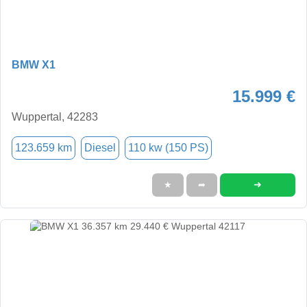
BMW X1
15.999 €
Wuppertal, 42283
123.659 km
Diesel
110 kw (150 PS)
➜
★
➦