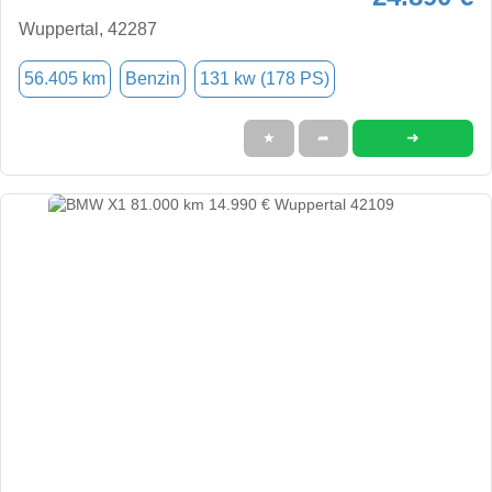
Wuppertal, 42287
56.405 km
Benzin
131 kw (178 PS)
➜
★
➦