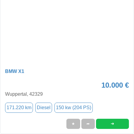
BMW X1
10.000 €
Wuppertal, 42329
171.220 km
Diesel
150 kw (204 PS)
➜
★
➦