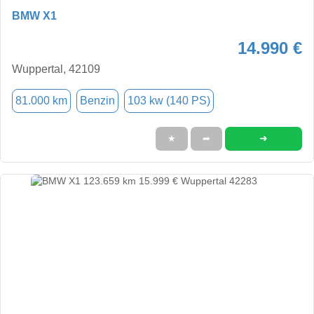
BMW X1
14.990 €
Wuppertal, 42109
81.000 km
Benzin
103 kw (140 PS)
➜
★
➦