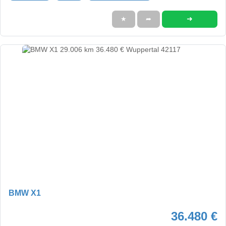
➜
★
➦
BMW X1
36.480 €