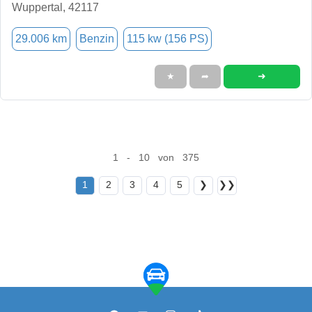
Wuppertal, 42117
29.006 km
Benzin
115 kw (156 PS)
➜
★
➦
1 - 10 von 375
1
2
3
4
5
❯
❯❯