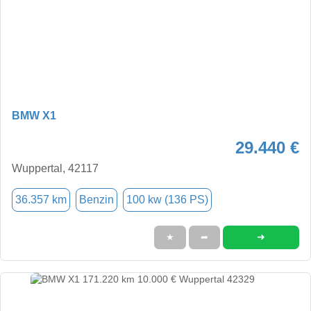
BMW X1
29.440 €
Wuppertal, 42117
36.357 km
Benzin
100 kw (136 PS)
➜
★
➦