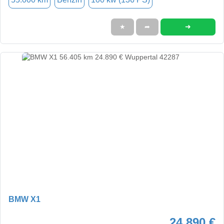
➜
★
➦
BMW X1
24.890 €