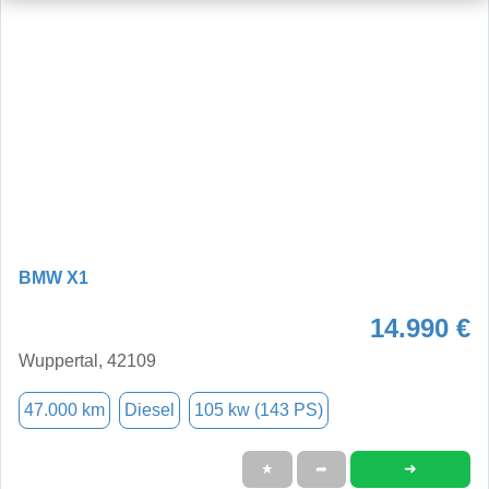
BMW X1
14.990 €
Wuppertal, 42109
47.000 km
Diesel
105 kw (143 PS)
➜
★
➦