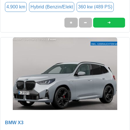
4.900 km
Hybrid (Benzin/Elekt
360 kw (489 PS)
➜
★
➦
BMW X3