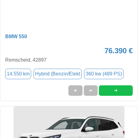
BMW 550
76.390 €
Remscheid, 42897
14.550 km
Hybrid (Benzin/Elekt
360 kw (489 PS)
➜
★
➦