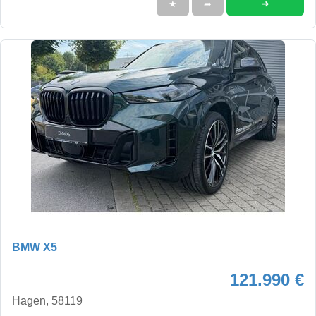
➜
★
➦
BMW X5
121.990 €
Hagen, 58119