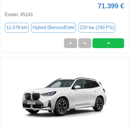
71.399 €
Essen, 45141
11.078 km
Hybrid (Benzin/Elekt
220 kw (299 PS)
➜
★
➦