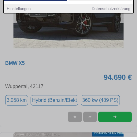
Einstellungen
Datenschutzerklärung
BMW X5
94.690 €
Wuppertal, 42117
3.058 km
Hybrid (Benzin/Elekt
360 kw (489 PS)
➜
★
➦