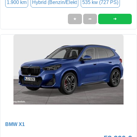
1.900 km
Hybrid (Benzin/Elekt
535 kw (727 PS)
➜
★
➦
BMW X1