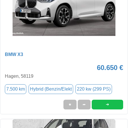
BMW X3
60.650 €
Hagen, 58119
7.500 km
Hybrid (Benzin/Elekt
220 kw (299 PS)
➜
★
➦