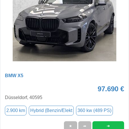
BMW X5
97.690 €
Düsseldorf, 40595
2.900 km
Hybrid (Benzin/Elekt
360 kw (489 PS)
➜
★
➦