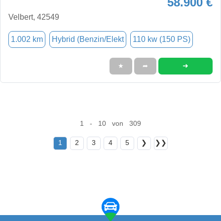
58.900 €
Velbert, 42549
1.002 km
Hybrid (Benzin/Elekt
110 kw (150 PS)
➜
★
➦
1 - 10 von 309
1
2
3
4
5
❯
❯❯