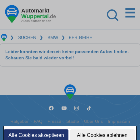
☰
Automarkt
Wuppertal
.de
Autos einfach finden
❯
SUCHEN
❯
BMW
❯
6ER-REIHE
Leider konnten wir derzeit keine passenden Autos finden.
Schauen Sie bald wieder vorbei!
Ratgeber
FAQ
Presse
Städte
Über Uns
Impressum
Datenschutz
Cookies
Alle Cookies akzeptieren
Alle Cookies ablehnen