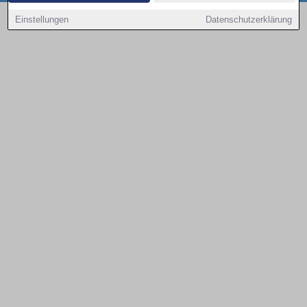
Copyright © 2000 - 2026 | 1A Infosysteme GmbH | Content by: 1a-sites-autos
Einstellungen
Datenschutzerklärung
08.08.2026