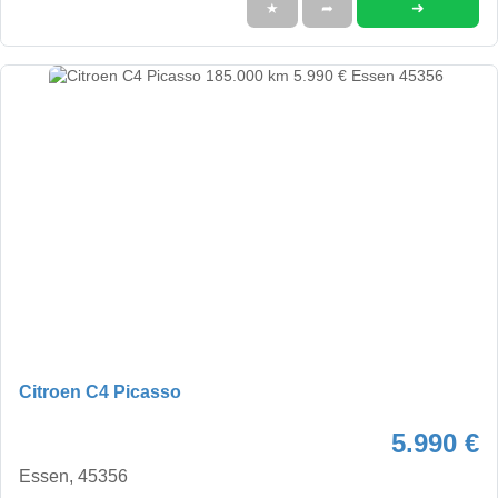
➜
★
➦
Citroen C4 Picasso
5.990 €
Essen, 45356