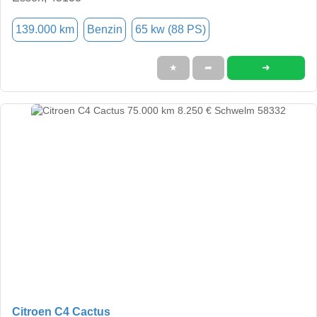
139.000 km
Benzin
65 kw (88 PS)
➜
★
➦
Citroen C4 Cactus