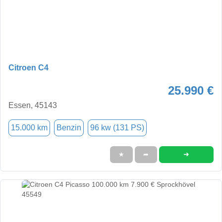
Citroen C4
25.990 €
Essen, 45143
15.000 km
Benzin
96 kw (131 PS)
➜
★
➦