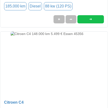
185.000 km
Diesel
88 kw (120 PS)
➜
★
➦
Citroen C4