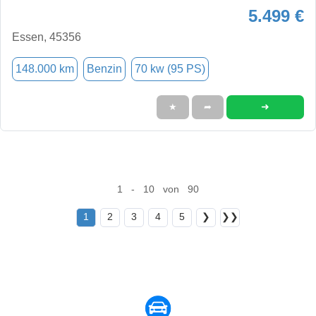
5.499 €
Essen, 45356
148.000 km
Benzin
70 kw (95 PS)
➜
★
➦
1 - 10 von 90
1
2
3
4
5
❯
❯❯