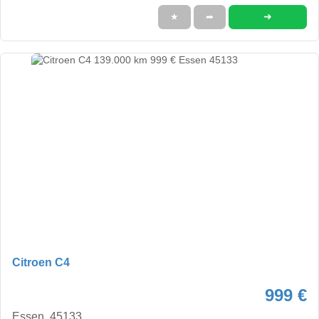
➜
★
➦
Citroen C4
999 €
Essen, 45133