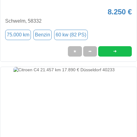
8.250 €
Schwelm, 58332
75.000 km
Benzin
60 kw (82 PS)
➜
★
➦