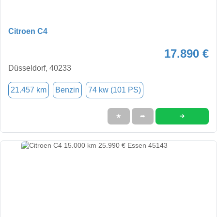
Citroen C4
17.890 €
Düsseldorf, 40233
21.457 km
Benzin
74 kw (101 PS)
➜
★
➦