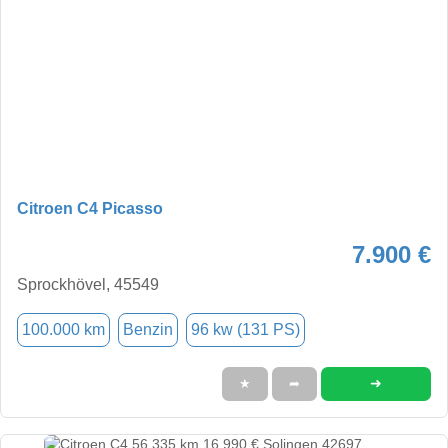
Citroen C4 Picasso
7.900 €
Sprockhövel, 45549
100.000 km
Benzin
96 kw (131 PS)
➜
★
➦