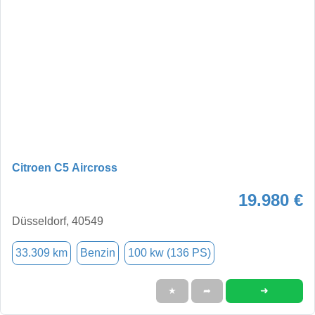
Citroen C5 Aircross
19.980 €
Düsseldorf, 40549
33.309 km
Benzin
100 kw (136 PS)
➜
★
➦