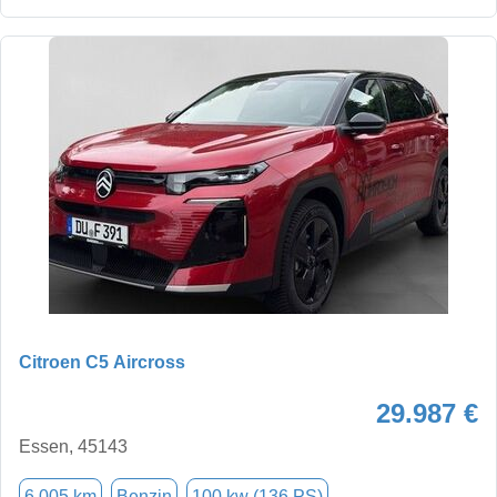
Citroen C5 Aircross
29.987 €
Essen, 45143
6.005 km
Benzin
100 kw (136 PS)