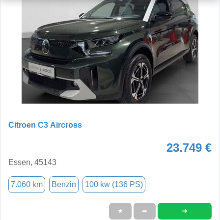
Citroen C3 Aircross
23.749 €
Essen, 45143
7.060 km
Benzin
100 kw (136 PS)
➜
★
➦