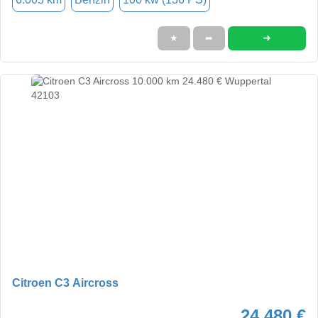
➜
★
➦
Citroen C3 Aircross
24.480 €