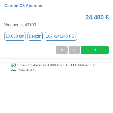
Citroen C3 Aircross
24.480 €
Wuppertal, 42103
10.000 km
Benzin
107 kw (145 PS)
➜
★
➦