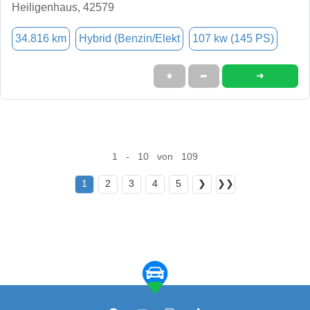
Heiligenhaus, 42579
34.816 km
Hybrid (Benzin/Elekt
107 kw (145 PS)
➜
★
➦
1 - 10 von 109
1
2
3
4
5
❯
❯❯