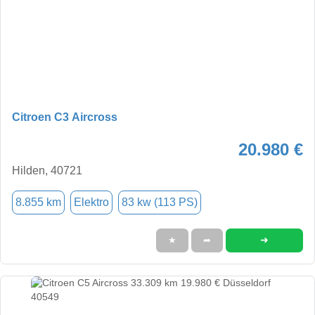
Citroen C3 Aircross
20.980 €
Hilden, 40721
8.855 km
Elektro
83 kw (113 PS)
➜
★
➦