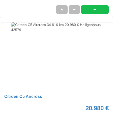
➜
★
➦
Citroen C5 Aircross
20.980 €