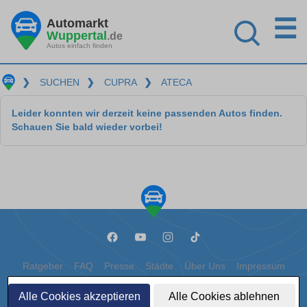
☰
Automarkt
Wuppertal
.de
Autos einfach finden
❯
SUCHEN
❯
CUPRA
❯
ATECA
Leider konnten wir derzeit keine passenden Autos finden.
Schauen Sie bald wieder vorbei!
Ratgeber
FAQ
Presse
Städte
Über Uns
Impressum
Datenschutz
Cookies
Alle Cookies akzeptieren
Alle Cookies ablehnen