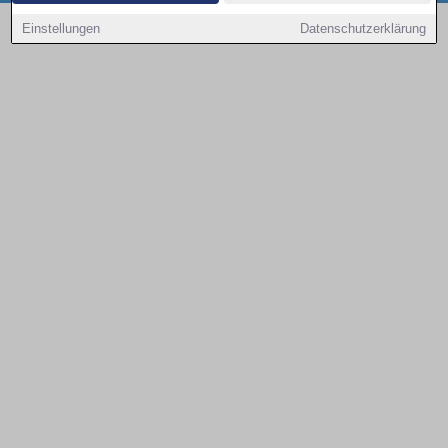
Copyright © 2000 - 2026 | 1A Infosysteme GmbH | Content by: 1a-sites-autos
Einstellungen
Datenschutzerklärung
08.08.2026