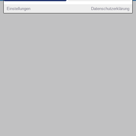
Copyright © 2000 - 2026 | 1A Infosysteme GmbH | Content by: 1a-sites-autos
Einstellungen
Datenschutzerklärung
08.08.2026