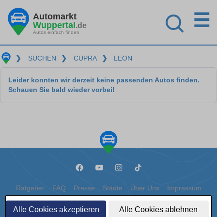
☰
Automarkt
Wuppertal
.de
Autos einfach finden
❯
SUCHEN
❯
CUPRA
❯
LEON
Leider konnten wir derzeit keine passenden Autos finden.
Schauen Sie bald wieder vorbei!
Ratgeber
FAQ
Presse
Städte
Über Uns
Impressum
Datenschutz
Cookies
Alle Cookies akzeptieren
Alle Cookies ablehnen