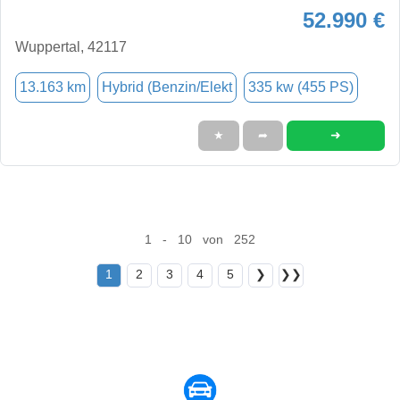
52.990 €
Wuppertal, 42117
13.163 km
Hybrid (Benzin/Elekt
335 kw (455 PS)
➜
★
➦
1 - 10 von 252
1
2
3
4
5
❯
❯❯