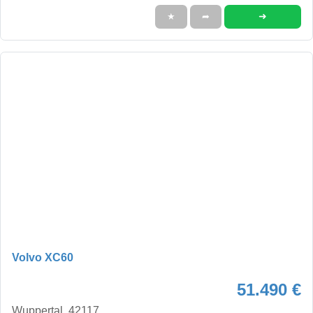
➜
★
➦
Volvo XC60
51.490 €
Wuppertal, 42117