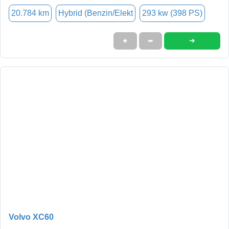
20.784 km
Hybrid (Benzin/Elekt
293 kw (398 PS)
➜
★
➦
Volvo XC60