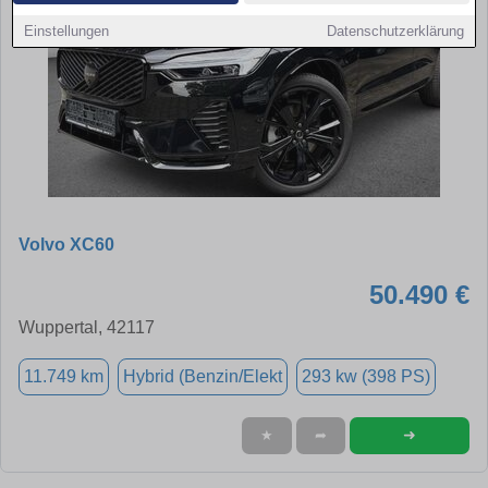
Einstellungen
Datenschutzerklärung
Volvo XC60
50.490 €
Wuppertal, 42117
11.749 km
Hybrid (Benzin/Elekt
293 kw (398 PS)
➜
★
➦