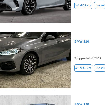
24.423 km
Diesel
BMW 120
Wuppertal, 42329
46.997 km
Diesel
BMW 120