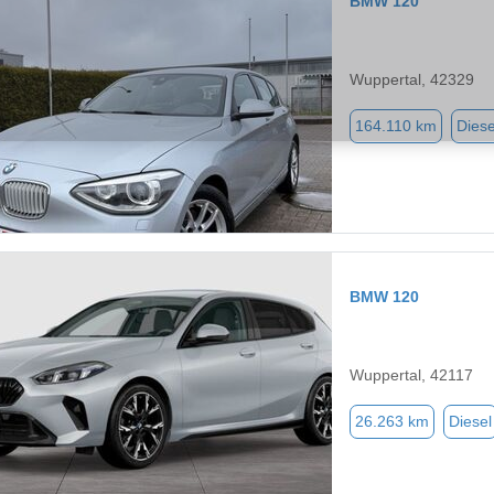
BMW 120
Wuppertal, 42329
164.110 km
Diese
BMW 120
Wuppertal, 42117
26.263 km
Diesel