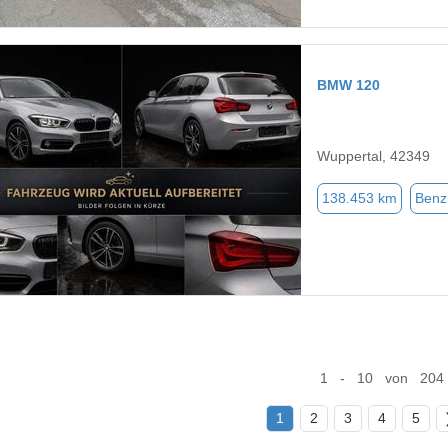
BMW 120
Wuppertal, 42349
138.453 km
Benz
1 - 10 von 204
1
2
3
4
5