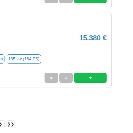
15.380 €
in
135 kw (184 PS)
➜
★
➦
❯
❯❯