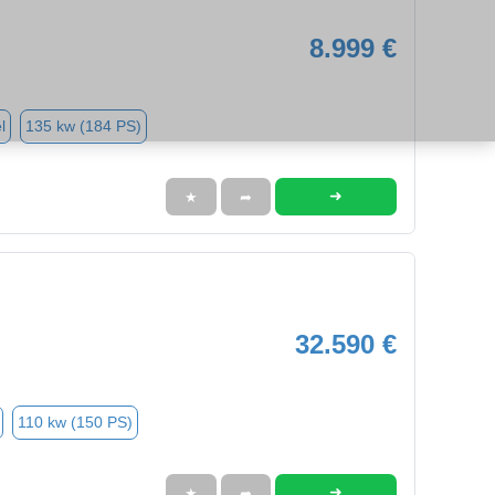
8.999 €
l
135 kw (184 PS)
➜
★
➦
32.590 €
110 kw (150 PS)
➜
★
➦