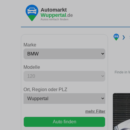
Automarkt
Wuppertal
.de
Autos einfach finden
❯
Marke
Modelle
Finde in 
Ort, Region oder PLZ
mehr Filter
Auto finden