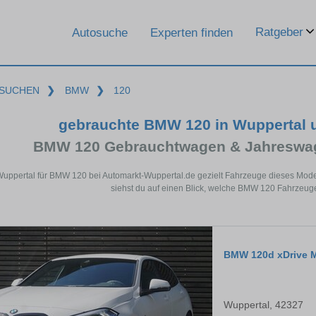
Ratgeber
Autosuche
Experten finden
SUCHEN
❯
BMW
❯
120
gebrauchte BMW 120 in Wuppertal 
BMW 120 Gebrauchtwagen & Jahreswag
Wuppertal für BMW 120 bei Automarkt-Wuppertal.de gezielt Fahrzeuge dieses Mod
siehst du auf einen Blick, welche BMW 120 Fahrzeuge
BMW 120d xDrive M
Wuppertal, 42327