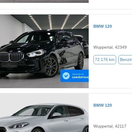
BMW 120
Wuppertal, 42349
72.176 km
Benzi
BMW 120
Wuppertal, 42117