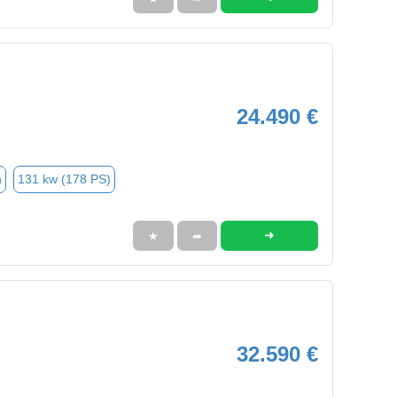
24.490 €
n
131 kw (178 PS)
➜
★
➦
32.590 €