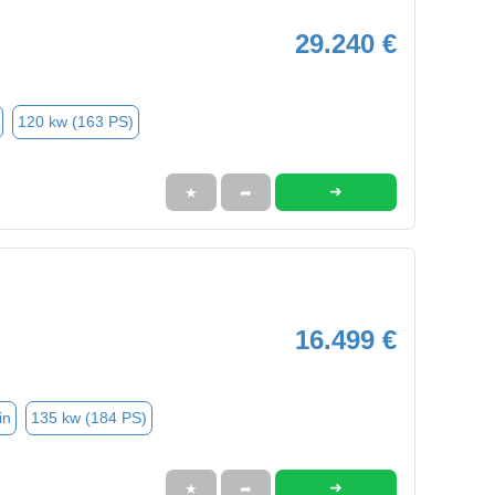
29.240 €
120 kw (163 PS)
➜
★
➦
16.499 €
in
135 kw (184 PS)
➜
★
➦