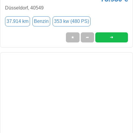
Düsseldorf, 40549
37.914 km
Benzin
353 kw (480 PS)
➜
★
➦