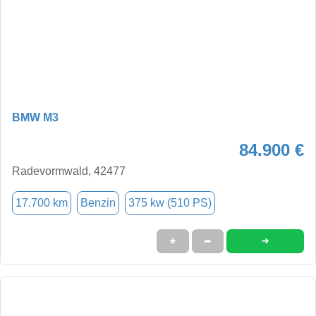
BMW M3
84.900 €
Radevormwald, 42477
17.700 km
Benzin
375 kw (510 PS)
➜
★
➦