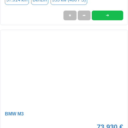
➜
★
➦
BMW M3
73.930 €