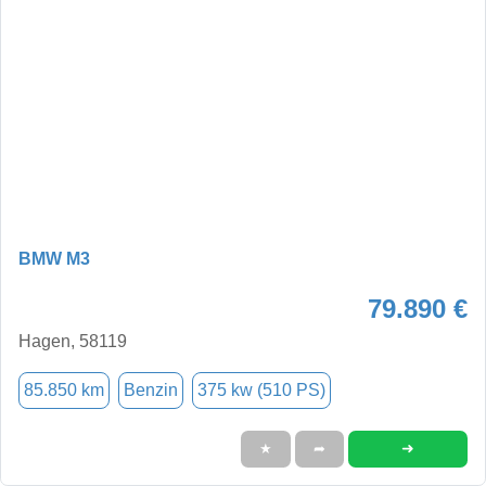
BMW M3
79.890 €
Hagen, 58119
85.850 km
Benzin
375 kw (510 PS)
➜
★
➦