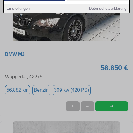
Einstellungen
Datenschutzerklärung
BMW M3
58.850 €
Wuppertal, 42275
56.882 km
Benzin
309 kw (420 PS)
➜
★
➦