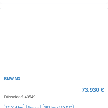
BMW M3
73.930 €
Düsseldorf, 40549
37.914 km
Benzin
353 kw (480 PS)