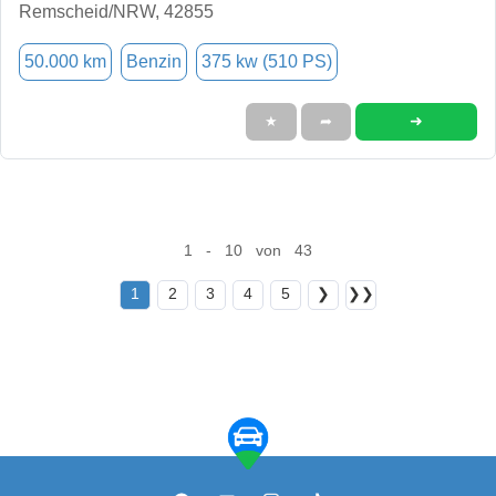
Remscheid/NRW, 42855
50.000 km
Benzin
375 kw (510 PS)
➜
★
➦
1 - 10 von 43
1
2
3
4
5
❯
❯❯