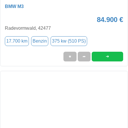
BMW M3
84.900 €
Radevormwald, 42477
17.700 km
Benzin
375 kw (510 PS)
➜
★
➦