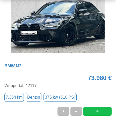
BMW M3
73.980 €
Wuppertal, 42117
7.364 km
Benzin
375 kw (510 PS)
➜
★
➦