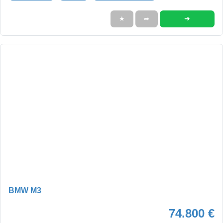
➜
★
➦
BMW M3
74.800 €