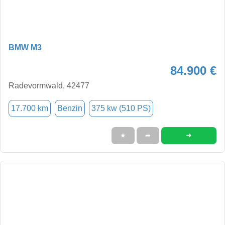
BMW M3
84.900 €
Radevormwald, 42477
17.700 km
Benzin
375 kw (510 PS)
➜
★
➦