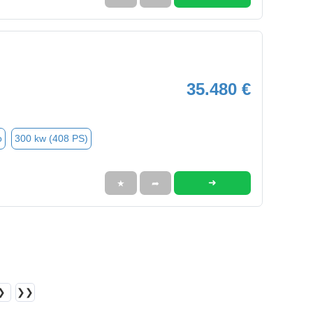
35.480 €
o
300 kw (408 PS)
➜
★
➦
❯
❯❯