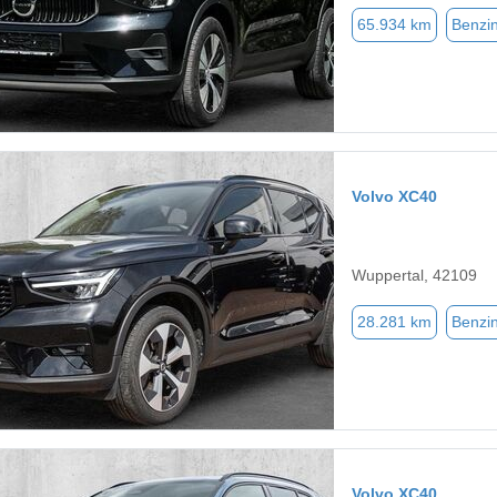
65.934 km
Benzi
Volvo XC40
Wuppertal, 42109
28.281 km
Benzi
Volvo XC40