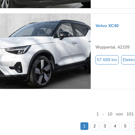
Volvo XC40
Wuppertal, 42109
57.689 km
Elektr
1 - 10 von 101
1
2
3
4
5