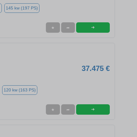
n
145 kw (197 PS)
➜
★
➦
37.475 €
120 kw (163 PS)
➜
★
➦