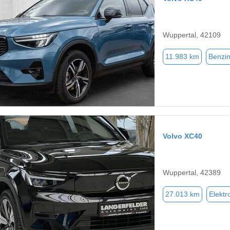
Wuppertal, 42109
11.983 km
Benzi
Volvo XC40
Wuppertal, 42389
27.013 km
Elektr