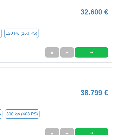
32.600 €
n
120 kw (163 PS)
➜
★
➦
38.799 €
o
300 kw (408 PS)
➜
★
➦