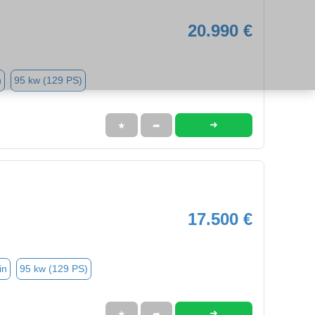
20.990 €
n
95 kw (129 PS)
➜
★
➦
17.500 €
in
95 kw (129 PS)
➜
★
➦