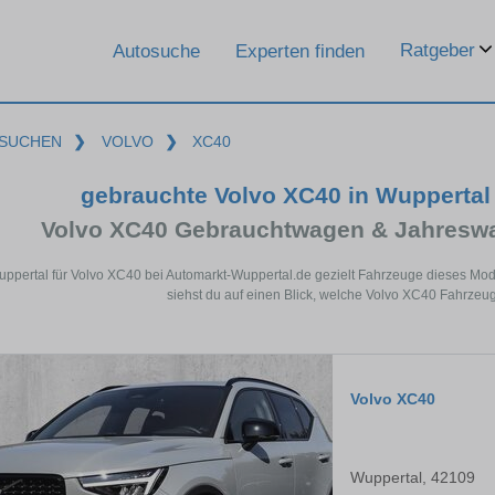
Ratgeber
Autosuche
Experten finden
SUCHEN
❯
VOLVO
❯
XC40
gebrauchte Volvo XC40 in Wupperta
Volvo XC40 Gebrauchtwagen & Jahreswa
uppertal für Volvo XC40 bei Automarkt-Wuppertal.de gezielt Fahrzeuge dieses Mo
siehst du auf einen Blick, welche Volvo XC40 Fahrzeug
Volvo XC40
Wuppertal, 42109