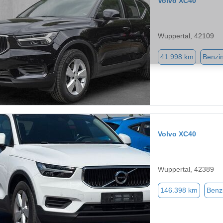
Volvo XC40
Wuppertal, 42109
41.998 km
Benzi
Volvo XC40
Wuppertal, 42389
146.398 km
Benz