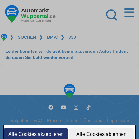
☰
Automarkt
Wuppertal
.de
Autos einfach finden
❯
SUCHEN
❯
BMW
❯
330
Leider konnten wir derzeit keine passenden Autos finden.
Schauen Sie bald wieder vorbei!
Ratgeber
FAQ
Presse
Städte
Über Uns
Impressum
Datenschutz
Cookies
Alle Cookies akzeptieren
Alle Cookies ablehnen