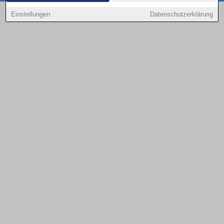
Copyright © 2000 - 2026 | 1A Infosysteme GmbH | Content by: 1a-sites-autos
Einstellungen
Datenschutzerklärung
08.08.2026