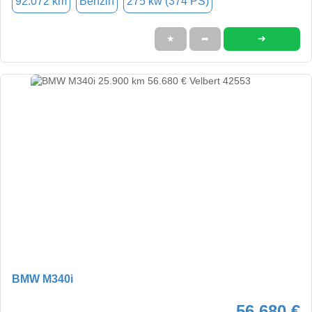
92.072 km
Benzin
275 kw (374 PS)
➜
★
➦
BMW M340i
56.680 €