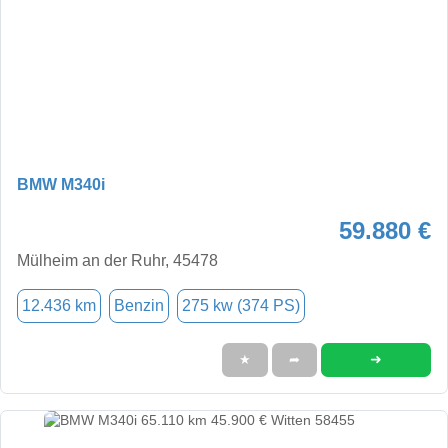
BMW M340i
59.880 €
Mülheim an der Ruhr, 45478
12.436 km
Benzin
275 kw (374 PS)
➜
★
➦