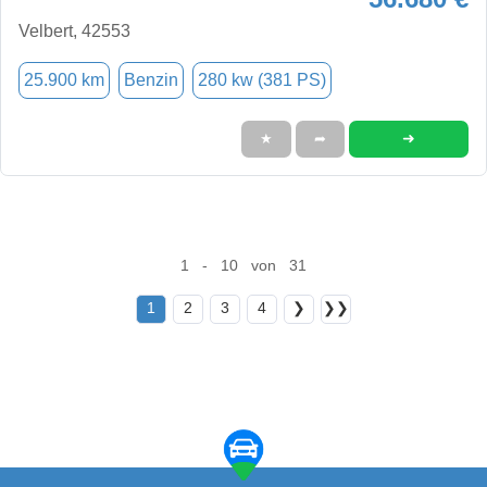
Velbert, 42553
25.900 km
Benzin
280 kw (381 PS)
➜
★
➦
1 - 10 von 31
1
2
3
4
❯
❯❯