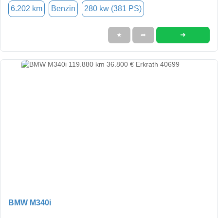
6.202 km
Benzin
280 kw (381 PS)
➜
★
➦
BMW M340i