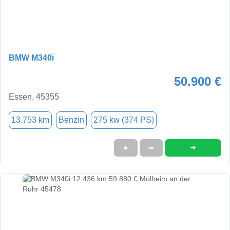
BMW M340i
50.900 €
Essen, 45355
13.753 km
Benzin
275 kw (374 PS)
➜
★
➦