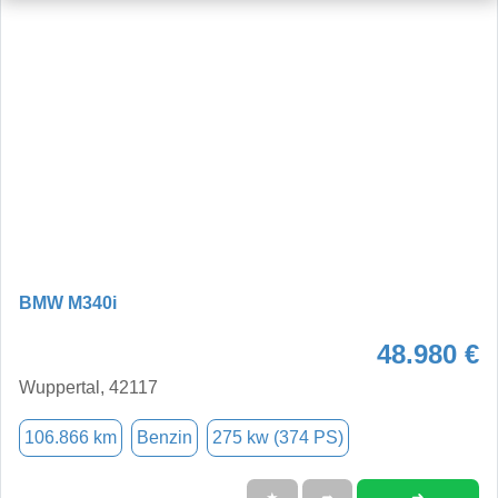
BMW M340i
48.980 €
Wuppertal, 42117
106.866 km
Benzin
275 kw (374 PS)
➜
★
➦