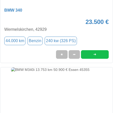
BMW 340
23.500 €
Wermelskirchen, 42929
44.000 km
Benzin
240 kw (326 PS)
➜
★
➦