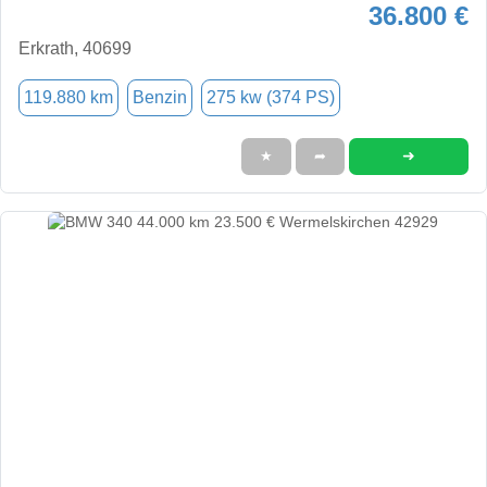
36.800 €
Erkrath, 40699
119.880 km
Benzin
275 kw (374 PS)
➜
★
➦