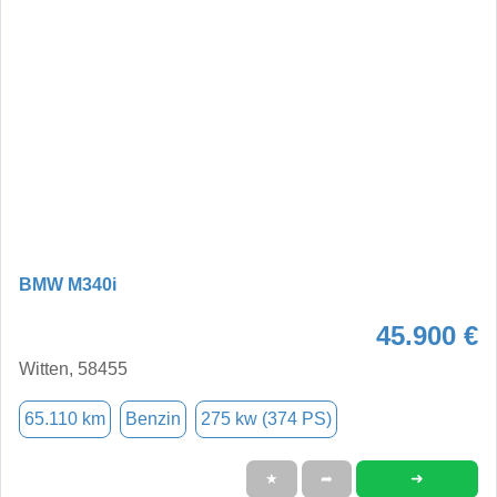
BMW M340i
45.900 €
Witten, 58455
65.110 km
Benzin
275 kw (374 PS)
➜
★
➦