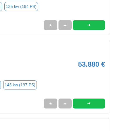
n
135 kw (184 PS)
➜
★
➦
53.880 €
145 kw (197 PS)
➜
★
➦