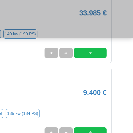
33.985 €
140 kw (190 PS)
➜
★
➦
9.400 €
l
135 kw (184 PS)
➜
★
➦