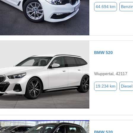
44.694 km
Benzi
BMW 520
Wuppertal, 42117
19.234 km
Diesel
BMW 520