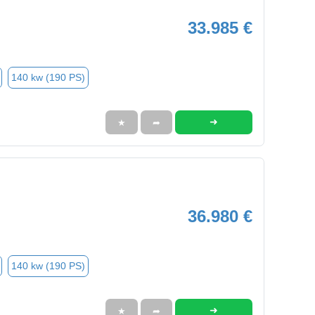
33.985 €
140 kw (190 PS)
➜
★
➦
36.980 €
140 kw (190 PS)
➜
★
➦