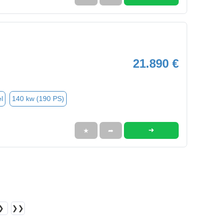
21.890 €
l
140 kw (190 PS)
➜
★
➦
❯
❯❯