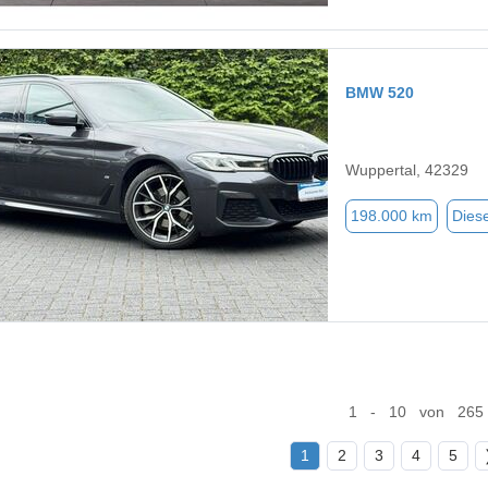
BMW 520
Wuppertal, 42329
198.000 km
Diese
1 - 10 von 265
1
2
3
4
5