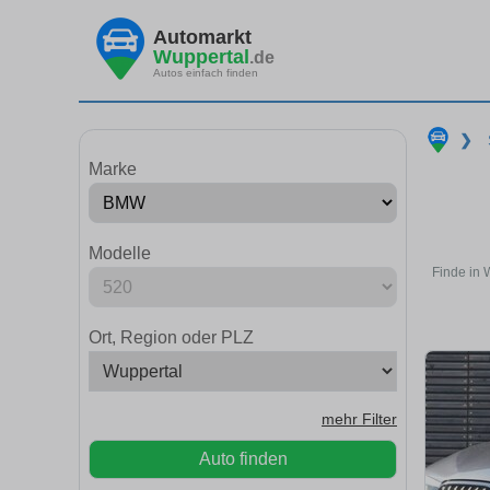
Automarkt
Wuppertal
.de
Autos einfach finden
❯
Marke
Modelle
Finde in 
Ort, Region oder PLZ
mehr Filter
Auto finden