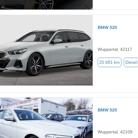
BMW 520
Wuppertal, 42117
25.681 km
Diesel
BMW 520
Wuppertal, 42109