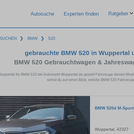
Ratgeber
Autosuche
Experten finden
SUCHEN
❯
BMW
❯
520
gebrauchte BMW 520 in Wuppertal 
BMW 520 Gebrauchtwagen & Jahreswag
Wuppertal für BMW 520 bei Automarkt-Wuppertal.de gezielt Fahrzeuge dieses Mod
siehst du auf einen Blick, welche BMW 520 Fahrzeuge
BMW 520d M-Sport 
Wuppertal, 42327