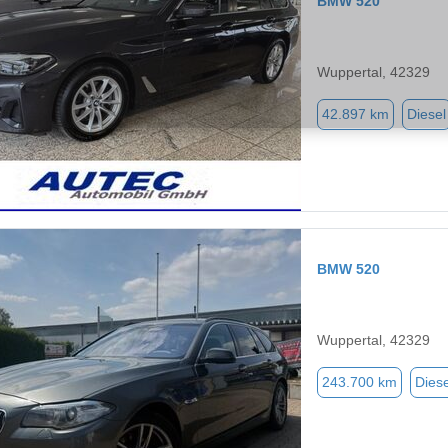
BMW 520
Wuppertal, 42329
42.897 km
Diesel
BMW 520
Wuppertal, 42329
243.700 km
Diese