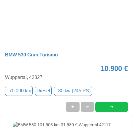
BMW 530 Gran Turismo
10.900 €
Wuppertal, 42327
170.000 km
Diesel
180 kw (245 PS)
➜
★
➦