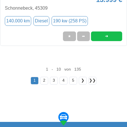
Schonnebeck, 45309
140.000 km
Diesel
190 kw (258 PS)
➜
★
➦
1 - 10 von 135
1
2
3
4
5
❯
❯❯