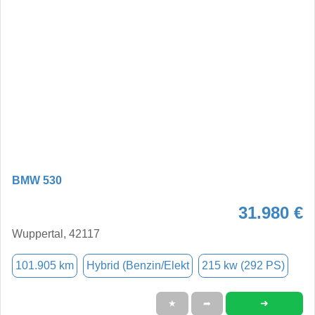
BMW 530
31.980 €
Wuppertal, 42117
101.905 km
Hybrid (Benzin/Elekt
215 kw (292 PS)
➜
★
➦