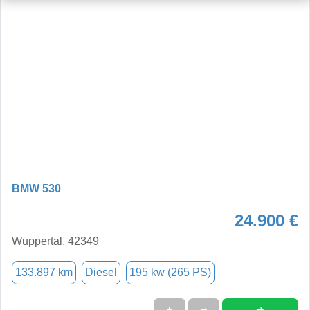
BMW 530
24.900 €
Wuppertal, 42349
133.897 km
Diesel
195 kw (265 PS)
➜
★
➦