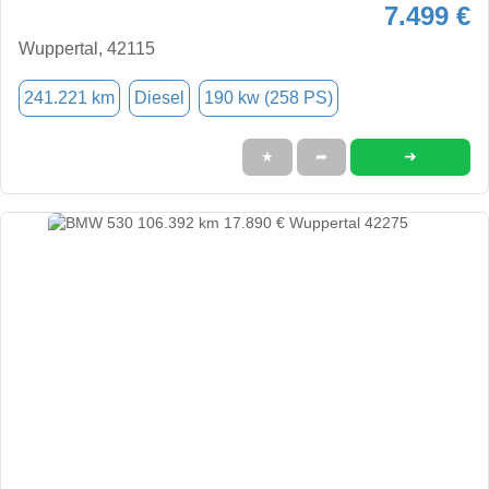
7.499 €
Wuppertal, 42115
241.221 km
Diesel
190 kw (258 PS)
➜
★
➦