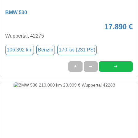
BMW 530
17.890 €
Wuppertal, 42275
106.392 km
Benzin
170 kw (231 PS)
➜
★
➦