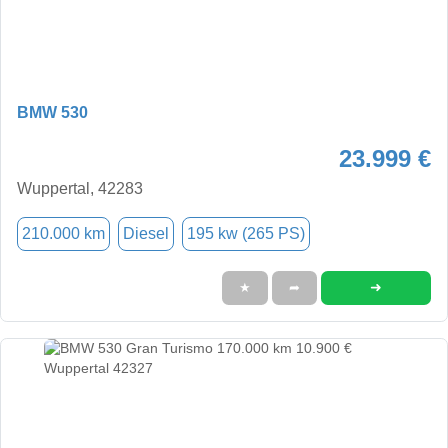
BMW 530
23.999 €
Wuppertal, 42283
210.000 km
Diesel
195 kw (265 PS)
➜
★
➦