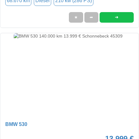
68.670 km
Diesel
210 kw (286 PS)
➜
★
➦
BMW 530
13.999 €