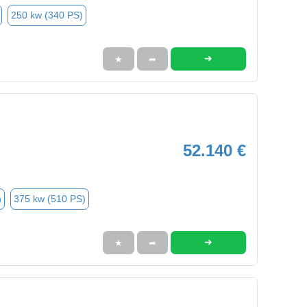
250 kw (340 PS)
➜
★
➦
52.140 €
n
375 kw (510 PS)
➜
★
➦