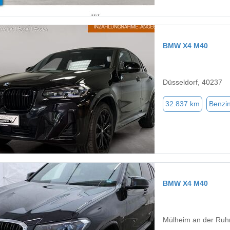
BMW X4 M40
Düsseldorf, 40237
32.837 km
Benzi
BMW X4 M40
Mülheim an der Ruh