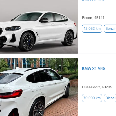
Essen, 45141
42.052 km
Benzi
BMW X4 M40
Düsseldorf, 40235
70.000 km
Diesel