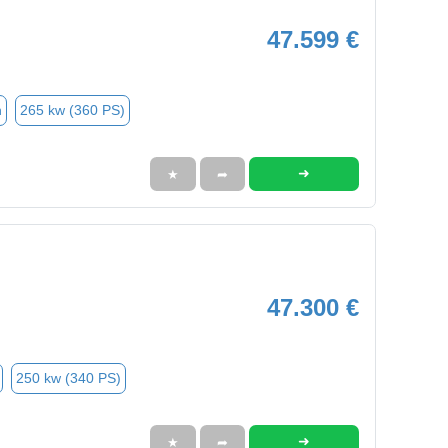
47.599 €
n
265 kw (360 PS)
➜
★
➦
47.300 €
250 kw (340 PS)
➜
★
➦