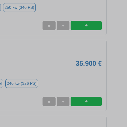
250 kw (340 PS)
➜
★
➦
35.900 €
l
240 kw (326 PS)
➜
★
➦