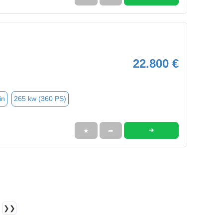
22.800 €
in
265 kw (360 PS)
➜
★
➦
❯❯