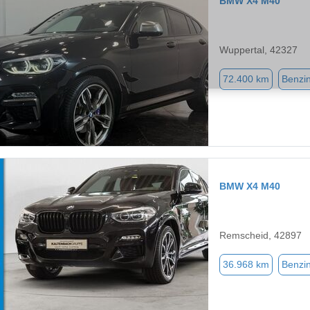
BMW X4 M40
Wuppertal, 42327
72.400 km
Benzi
BMW X4 M40
Remscheid, 42897
36.968 km
Benzi