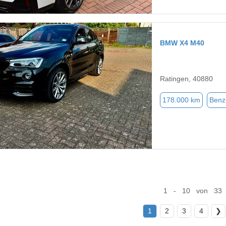
BMW X4 M40
Ratingen, 40880
178.000 km
Benz
1 - 10 von 33
1
2
3
4
❯