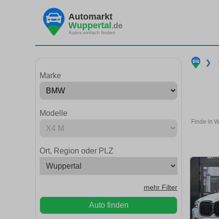
Automarkt
Wuppertal
.de
Autos einfach finden
❯
Marke
Modelle
Finde in 
Ort, Region oder PLZ
mehr Filter
Auto finden