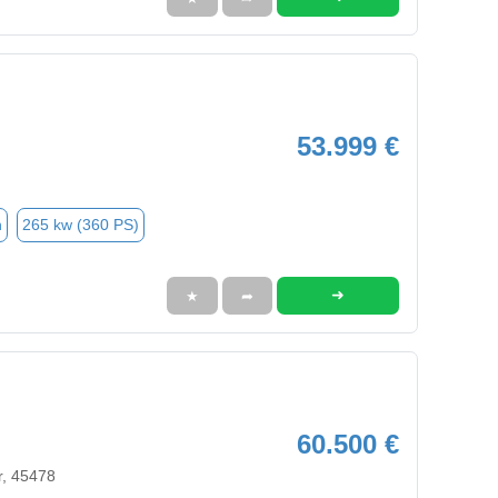
53.999 €
n
265 kw (360 PS)
➜
★
➦
60.500 €
r, 45478