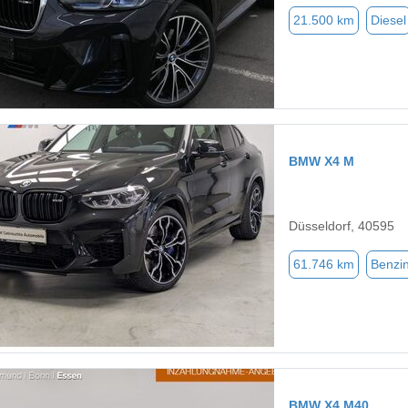
21.500 km
Diesel
BMW X4 M
Düsseldorf, 40595
61.746 km
Benzi
BMW X4 M40