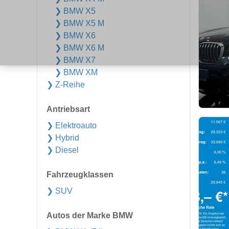
❯ BMW X5
❯ BMW X5 M
❯ BMW X6
❯ BMW X6 M
❯ BMW X7
❯ BMW XM
❯ Z-Reihe
Antriebsart
❯ Elektroauto
❯ Hybrid
❯ Diesel
Fahrzeugklassen
❯ SUV
Autos der Marke BMW