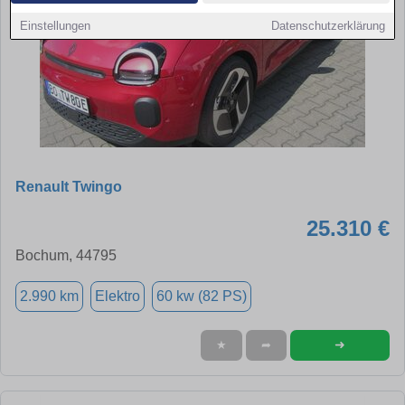
Einstellungen
Datenschutzerklärung
Renault Twingo
25.310 €
Bochum, 44795
2.990 km
Elektro
60 kw (82 PS)
➜
★
➦