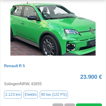
Renault R 5
23.900 €
Solingen/NRW, 42655
2.123 km
Elektro
90 kw (122 PS)