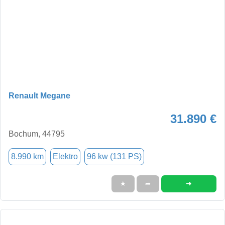
Renault Megane
31.890 €
Bochum, 44795
8.990 km
Elektro
96 kw (131 PS)
➜
★
➦