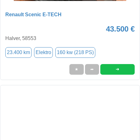
Renault Scenic E-TECH
43.500 €
Halver, 58553
23.400 km
Elektro
160 kw (218 PS)
➜
★
➦