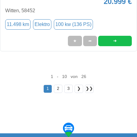
20.999 €
Witten, 58452
11.498 km
Elektro
100 kw (136 PS)
➜
★
➦
1 - 10 von 26
1
2
3
❯
❯❯