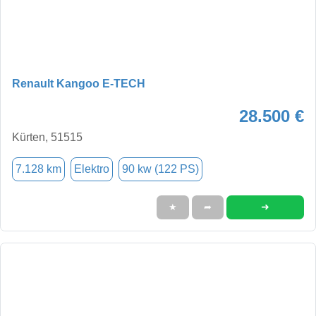
Renault Kangoo E-TECH
28.500 €
Kürten, 51515
7.128 km
Elektro
90 kw (122 PS)
➜
★
➦