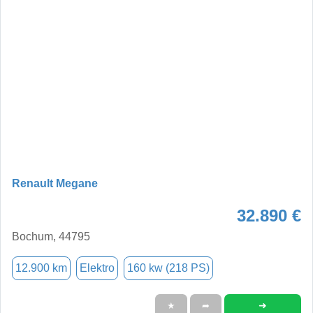
Renault Megane
32.890 €
Bochum, 44795
12.900 km
Elektro
160 kw (218 PS)
➜
★
➦