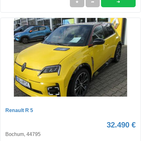
➜
★
➦
Renault R 5
32.490 €
Bochum, 44795