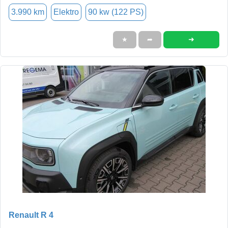
3.990 km
Elektro
90 kw (122 PS)
➜
★
➦
Renault R 4