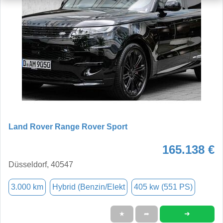
Land Rover Range Rover Sport
165.138 €
Düsseldorf, 40547
3.000 km
Hybrid (Benzin/Elekt
405 kw (551 PS)
➜
★
➦