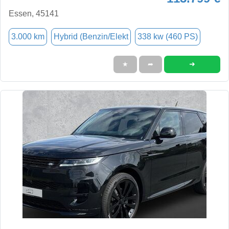
Essen, 45141
3.000 km
Hybrid (Benzin/Elekt
338 kw (460 PS)
➜
★
➦