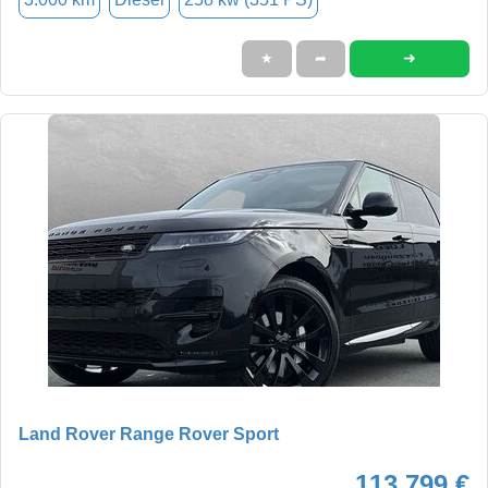
➜
★
➦
Land Rover Range Rover Sport
113.799 €