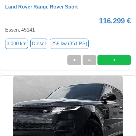
Land Rover Range Rover Sport
116.299 €
Essen, 45141
3.000 km
Diesel
258 kw (351 PS)
➜
★
➦