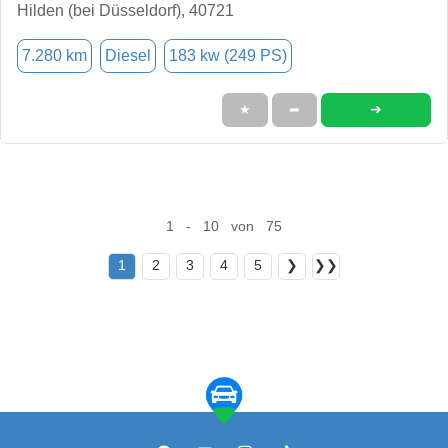
Hilden (bei Düsseldorf), 40721
7.280 km
Diesel
183 kw (249 PS)
➜
★
➦
1 - 10 von 75
1
2
3
4
5
❯
❯❯